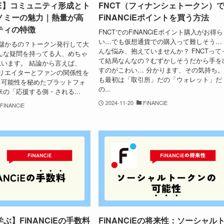
CiE】コミュニティ形成とト
FNCT（フィナンシェトークン）
ノミーの魅力｜熱量が高
FiNANCiEポイントを買う方法
ティの特徴
FNCTでのFiNANCiEポイント購入がお得
い…でも仮想通貨での購入って難しそう…
って儲かるの？トークン発行して大
んな悩み、抱えていませんか？ FNCTって
んな疑問を持ってる人、めちゃ
て結局なんなの？むずかしそうだから手を
います。 結論から言えば、
すのがこわい… 分かります、その気持ち
はクリエイターとファンの関係性を
も最初は「取引所」だの「ウォレット」だ
る可能性を秘めたプラットフォ
の...
来の「応援する側・される...
2024-11-20
FiNANCiE
FiNANCiE
ぶ】FiNANCiEの手数料
FiNANCiEの将来性：ソーシャル