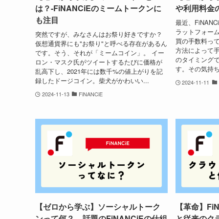
は？-FiNANCiEのミームトークンに
や利用料金
も注目
最近、FiNAN
ラットフォーム
突然ですが、みなさんはお祭り好きですか？
買の手数料っ
仮想通貨界にも"お祭り"と呼べる存在があるん
方法によって
です。そう、それが「ミームコイン」。 イー
のタイミングで
ロン・マスク氏がツイートするたびに価格が
す。その気持ち。 
乱高下し、2021年には数千%の値上がりを記
録したドージコイン。柴犬がかわいい...
2024-11-11
2024-11-13
FiNANCiE
【ゼロから学ぶ】ソーシャルトーク
【革命】Fi
ンって何？ – 話題のFiNANCiEの仕組
と従来のク