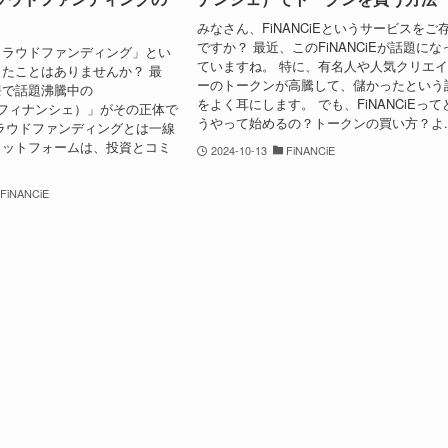
みなさん、FiNANCiEというサービスをご
ですか？ 最近、このFiNANCiEが話題にな
クラウドファンディング」とい
ていますね。 特に、有名人や人気クリエ
たことはありませんか？ 最
ーのトークンが高騰して、儲かったという
隈で話題沸騰中の
をよく耳にします。 でも、FiNANCiEって
E（フィナンシェ）」がその正体で
うやって始めるの？トークンの買い方？よ..
ラウドファンディングとは一線
ラットフォームは、投資とコミ
2024-10-13
FiNANCiE
FiNANCiE