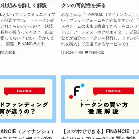
の仕組みを詳しく解説
クンの可能性を探る
CiEというファンコミュニティプ
みなさんは「FiNANCiE（フィナンシェ）
が話題ですね。 ・トークン売
いうプラットフォームをご存知ですか？ 
てどれくらいかかるの？・決済
人やチームの未来に投資できる」をコンセ
手数料が違うって本当？・出金
トに、アーティストやクリエイター、起業
損してない？ はい、分かりま
などが自分のトークンを発行し、ファンが
実際、FiNANCiEの手...
れを購入して応援できるサービスです。...
FiNANCiE
2024-11-06
FiNANCiE
NANCiE（フィナンシェ）
【スマホでできる】FiNANCiE（
ラウドファンディングの
ナンシェ）でトークンを買う方法