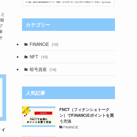
」と
「個
カテゴリー
プ
家
そ
FiNANCiE
(10)
NFT
(10)
暗号資産
(14)
人気記事
FNCT（フィナンシェトーク
ン）でFiNANCiEポイントを買
う方法
FiNANCiE
フィ