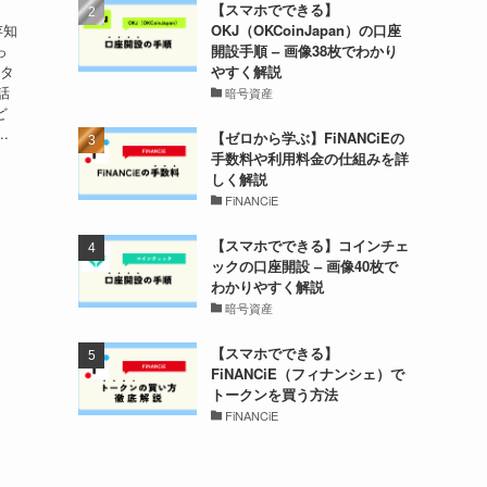
【スマホでできる】
OKJ（OKCoinJapan）の口座
存知
開設手順 – 画像38枚でわかり
っ
やすく解説
イタ
話
暗号資産
ど
.
【ゼロから学ぶ】FiNANCiEの
手数料や利用料金の仕組みを詳
しく解説
FiNANCiE
【スマホでできる】コインチェ
ックの口座開設 – 画像40枚で
わかりやすく解説
暗号資産
【スマホでできる】
FiNANCiE（フィナンシェ）で
トークンを買う方法
FiNANCiE