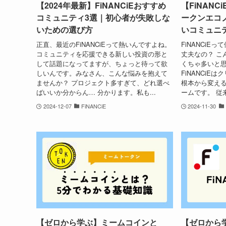
【2024年最新】FiNANCiEおすすめ
【FiNAN
コミュニティ3選｜初心者が失敗しな
ークンエコ
いための選び方
いコミュニ
正直、最近のFiNANCiEって熱いんですよね。
FiNANCiE
コミュニティを応援できる新しい投資の形と
丈夫なの？ こ
して話題になってますが、ちょっと待って欲
くちゃ多いと思
しいんです。みなさん、こんな悩みを抱えて
FiNANCiE
ませんか？ プロジェクト多すぎて、どれ選べ
根本から変え
ばいいか分からん… 分かります。私も...
ームです。 従
2024-12-07
FiNANCiE
2024-11-30
【ゼロから学ぶ】ミームコインと
【ゼロから学